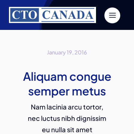
Skip
to
content
January 19, 2016
Aliquam congue
semper metus
Nam lacinia arcu tortor,
nec luctus nibh dignissim
eu nulla sit amet