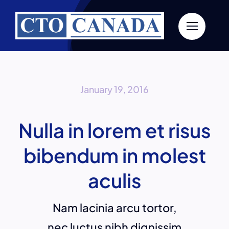
Skip
to
content
January 19, 2016
Nulla in lorem et risus
bibendum in molest
aculis
Nam lacinia arcu tortor,
nec luctus nibh dignissim