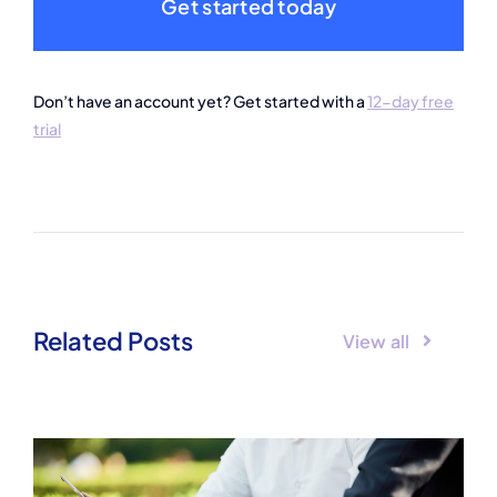
Get started today
Don’t have an account yet? Get started with a
12-day free
trial
Related Posts
View all